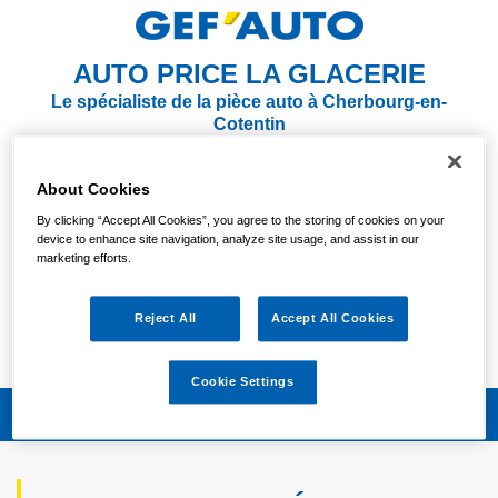
AUTO PRICE LA GLACERIE
Le spécialiste de la pièce auto à Cherbourg-en-
Cotentin
NOUS CONTACTER
S'Y RENDRE
About Cookies
By clicking “Accept All Cookies”, you agree to the storing of cookies on your
02 49 88 15 22
device to enhance site navigation, analyze site usage, and assist in our
marketing efforts.
Votre magasin est actuellement
OUVERT
Reject All
Accept All Cookies
Vendredi :
08:30/12:00 - 14:00/18:30
Cookie Settings